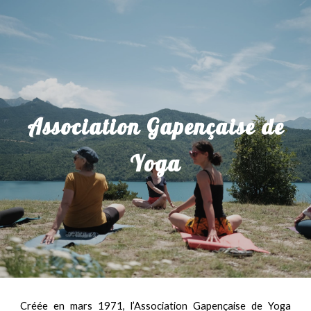
Skip to main content
Skip to navigation
Association
G
apençaise
de
Y
oga
Créée en mars 1971, l’Association Gapençaise de Yoga